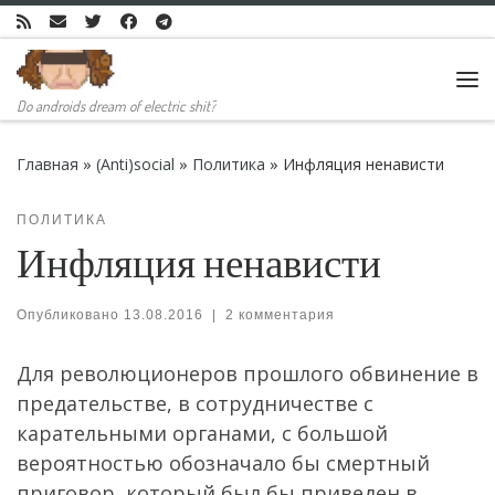
Skip to content
Ме
Do androids dream of electric shit?
Главная
»
(Anti)social
»
Политика
»
Инфляция ненависти
ПОЛИТИКА
Инфляция ненависти
Опубликовано
13.08.2016
|
2 комментария
Для революционеров прошлого обвинение в
предательстве, в сотрудничестве с
карательными органами, с большой
вероятностью обозначало бы смертный
приговор, который был бы приведен в