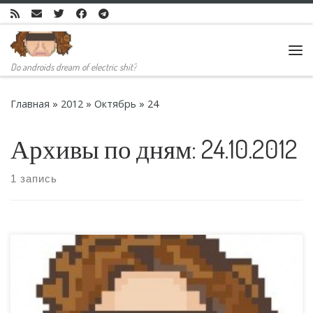
Skip to content
Ме
Do androids dream of electric shit?
Главная
»
2012
»
Октябрь
»
24
Архивы по дням:
24.10.2012
1 запись
Уже неоднократно встречал у разных людей вопрос: "за