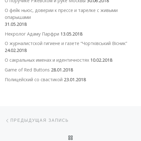
О поручике Ржевском и руке Москвы
30.06.2018
О фейк ньюс, доверии к прессе и тарелке с живыми
опарышами
31.05.2018
Некролог Адаму Парфри
13.05.2018
О журналистской гигиене и газете “Чортківський Вісник”
24.02.2018
О сакральных именах и идентичностях
10.02.2018
Game of Red Buttons
28.01.2018
Полицейский со свастикой
23.01.2018
Навигация по записям
Предыдущая запись
ПРЕДЫДУЩАЯ ЗАПИСЬ
ОБРАТНО К СПИСКУ ЗАП