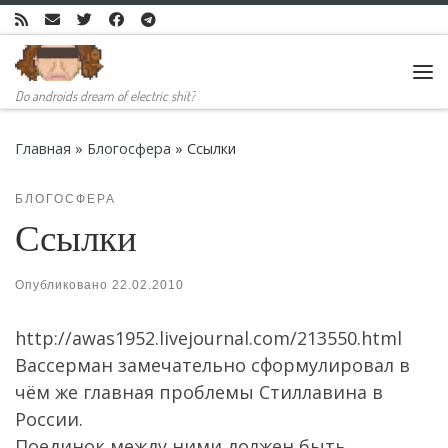
Skip to content
Ме
Do androids dream of electric shit?
Главная
»
Блогосфера
»
Ссылки
БЛОГОСФЕРА
Ссылки
Опубликовано
22.02.2010
http://awas1952.livejournal.com/213550.html
Вассерман замечательно сформулировал в
чём же главная проблемы Стиллавина в
России.
Поединок между ними должен быть