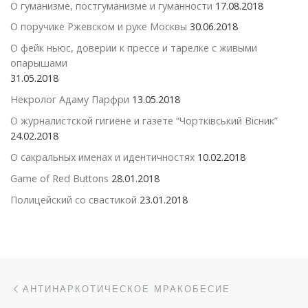
О гуманизме, постгуманизме и гуманности
17.08.2018
О поручике Ржевском и руке Москвы
30.06.2018
О фейк ньюс, доверии к прессе и тарелке с живыми
опарышами
31.05.2018
Некролог Адаму Парфри
13.05.2018
О журналистской гигиене и газете “Чортківський Вісник”
24.02.2018
О сакральных именах и идентичностях
10.02.2018
Game of Red Buttons
28.01.2018
Полицейский со свастикой
23.01.2018
Навигация по записям
Предыдущая запись
АНТИНАРКОТИЧЕСКОЕ МРАКОБЕСИЕ