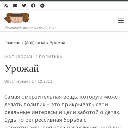
Skip to content
Ме
Do androids dream of electric shit?
Главная
»
(Anti)social
»
Урожай
(ANTI)SOCIAL
ПОЛИТИКА
Урожай
Опубликовано
17.12.2012
Самая омерзительная вещь, которую может
делать политик – это прикрывать свои
реальные интересы и цели заботой о детях.
Будь то репрессивная борьба с
наркотиками, попытка насаждения цензуры,