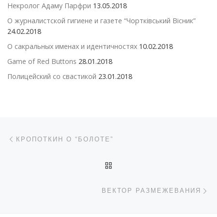
Некролог Адаму Парфри
13.05.2018
О журналистской гигиене и газете “Чортківський Вісник”
24.02.2018
О сакральных именах и идентичностях
10.02.2018
Game of Red Buttons
28.01.2018
Полицейский со свастикой
23.01.2018
Навигация по записям
Предыдущая запись
КРОПОТКИН О “БОЛОТЕ”
ОБРАТНО К СПИСКУ ЗАП
С
ВЕКТОР РАЗМЕЖЕВАНИЯ