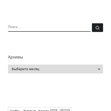
ПОИСК
Поис
Архивы
Архивы