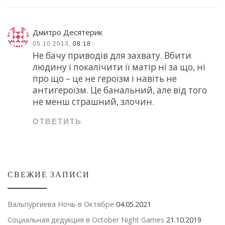
Дмитро Десятерик
05.10.2013,
08:18
Не бачу приводів для захвату. Вбити
людину і покалічити її матір ні за що, ні
про що – це не героїзм і навіть не
антигероїзм. Це банальний, але від того
не менш страшний, злочин.
ОТВЕТИТЬ
СВЕЖИЕ ЗАПИСИ
Вальпургиева Ночь в Октябре
04.05.2021
Социальная дедукция в October Night Games
21.10.2019