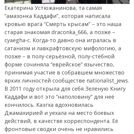
Екатерина Устюжанинова, та самая
“амазонка Каддафи”, которая написала
кровью врага “Смерть крысам” – это наша
старая знакомая draconka_666, а позже –
cyaegha-c. Когда-то давно она игралась в
сатанизм и лавкрафтовскую мифологию, а
позже – в полу-серьёзной, полу-стёбной
форме сочиняла “еврейское” язычество,
принимая участие в собравшем множество
ярких личностей сообществе nationalist_jews.
В 2011 году открыла для себя Зеленую Книгу
Каддафи и вот это “наполовину” для неё
кончилось. Каэгха вдохновилась
Джамахирией и уехала на место боевых
действий, в качестве корреспондента. Её
фронтовые сводки очень не нравились