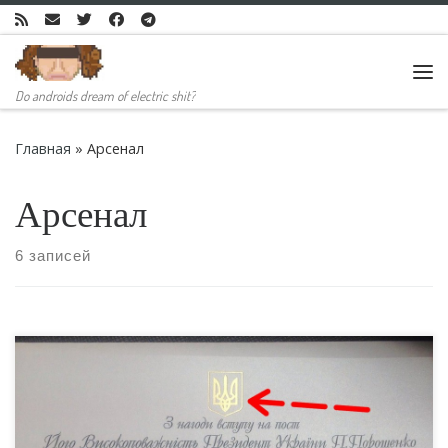
Skip to content
Ме
Do androids dream of electric shit?
Главная
»
Арсенал
Арсенал
6 записей
Избрание Порошенко и реакция на него - хороший тест
на конформизм и сервильность для украинских