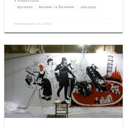
4 комментария
Арсенал
Велике та Величне
цензура
Опубликовано
18.11.2013
Бойкот "Художественного Арсенала" объявленный
ИСТМ и поддержанный некоторыми дружественными
инициативами уже нанёс институции ощутимый ущерб.
Если проводить параллели с заводом: штрейкбрехеров
гораздо больше, чем забастовщиков, но от работы
отказываются ключевые специалисты. Именно те
украинские художники, которые могли бы придать
мероприятиям Арсенала оттенок нонконформизма,
протестности, критичности. Это та приправа, без
которой "современное искусство" оказывается
пресным и, в общем-то, бессмысленным. Куратор Гройс,
с которого внезапно слетел весь его напускной
радикализм, бойкот осудил, но и от участия в
дискуссионной платформе Биеннале отказался. Наша