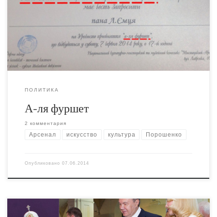
деятелей культуры. Очень многие этот тест сходу
прошли (или провалили - смотря что считать
"прохождением"). Например, Художественный Арсенал
моментально стал трибуной для Порошенко и Кличко.
ПОЛИТИКА
А-ля фуршет
2 комментария
Арсенал
искусство
культура
Порошенко
Опубликовано
07.06.2014