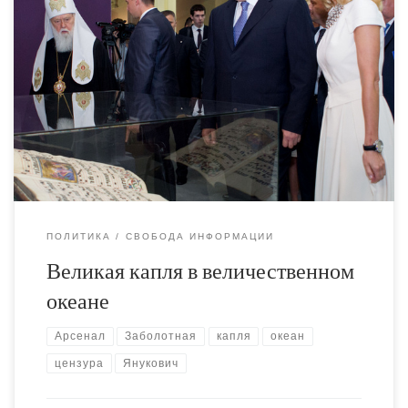
Немного новостей культуры: при непосредственном
участии "Художественного Арсенала" в Вене будет
проводиться посвящённая Майдану экспортная
выставка с оригинальным названием "Капля в океане".
От многих художников роль Арсенала в грядущем
мероприятии попытались мягко скрыть, чтобы не
отпугнуть.
ПОЛИТИКА
СВОБОДА ИНФОРМАЦИИ
Великая капля в величественном
океане
Арсенал
Заболотная
капля
океан
цензура
Янукович