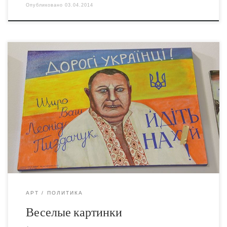
Опубликовано
03.04.2014
У "Союза Вольных Художников" не хватило выдержки
отыграть свою роль "правых революционеров",
"третьепутистов", "национал-анархистов" и в кого там
они ещё игрались. Все рассуждения о "десакрализации",
о "новой национальной идее", о "выходе за рамки
право-левой дихотомии", о "настоящем народном
критичном искусстве" и даже робкие антиклерикальные
выступления вылились в итоге в торговлю каталогами
поповско-чиновничьей выставки "Великое и
Величественное". Дуже багато особистостей,
загальновідомих, відомих у світі, народилися в Україні,
багато з них народилося в Києві.
АРТ
ПОЛИТИКА
Веселые картинки