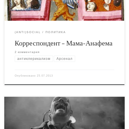
изучить экспозицию смогут почитать о ней на сайте Art
Ukraine.
(ANTI)SOCIAL
ПОЛИТИКА
Корреспондент – Мама-Анафема
2 комментария
антиклерикализм
Арсенал
Опубликовано
25.07.2013
Фильм Довженко "Арсенал" можно полностью
посмотреть здесь, сегодня особенно актуально. А по