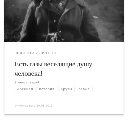
поводу сегодняшней даты повторю прошлогодние
слова: Свобода и Партия Регионов могут сколько
угодно проклинать друг друга и ругать последними
словами — в главном они безусловно сходятся.
ПОЛИТИКА
ПРОТЕСТ
Есть газы веселящие душу
человека!
1 комментарий
Арсенал
история
Круты
левые
Опубликовано
29.01.2013