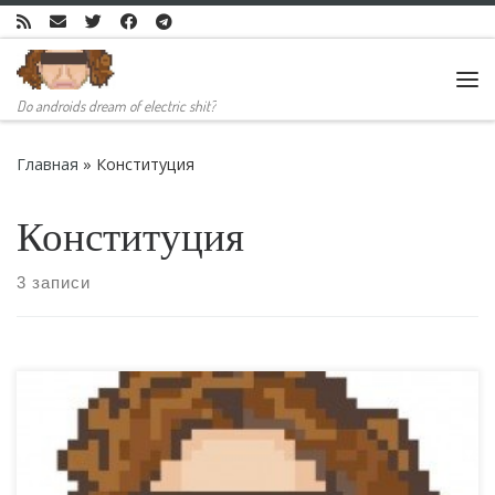
Skip to content
Ме
Do androids dream of electric shit?
Главная
»
Конституция
Конституция
3 записи
Я понимаю, что сейчас не время задавать вопросы. Но