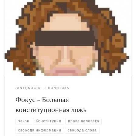
Покусился на самое святое. Оригинал текста – на сайте
focus.ua. День Конституции – весьма противоречивый
праздник. Он состоит из двух частей: государственный
патриотический официоз с одной стороны, и протесты
оппозиции с другой. В первом случае, участники
торжеств показательно радуются тому, что у них есть
такая замечательная штука как Конституция, а […]
(ANTI)SOCIAL
ПОЛИТИКА
Фокус – Большая
конституционная ложь
закон
Конституция
права человека
свобода информации
свобода слова