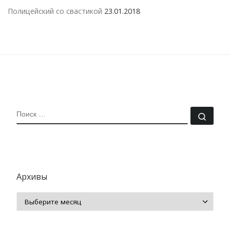
Полицейский со свастикой
23.01.2018
ПОИСК
Поис
Архивы
Архивы