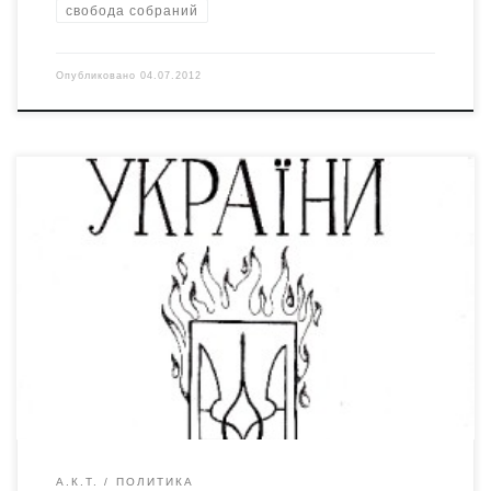
свобода собраний
Опубликовано
04.07.2012
http://akt-group.org/konstitutsiya-ukrainyi/ День
Конституции – это праздник рабов, которые настолько
изувечены своим рабством, что мнят себя свободными.
Все хорошие и красивые слова, записанные в законе –
фикция. Верить в Конституцию и почитать её – всё
равно, что искренне любить надувную женщину. Ваша
свобода, будучи записанной в виде лживых слов, сама
становится […]
А.К.Т.
ПОЛИТИКА