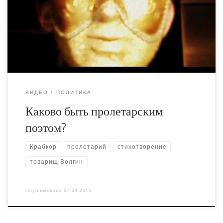
поэзии, вроде неплохо получилось, говорят, что детей
пугать можно.
ВИДЕО
ПОЛИТИКА
Каково быть пролетарским
поэтом?
Крабкор
пролетарий
стихотворение
товарищ Волгин
Опубликовано
07.09.2015