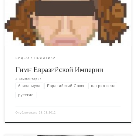
сторона “традиционных ценностей”. Вам не нравится
порнография и извращения, пропагандируемые
леваками? Тогда вы будете жрать вот это, дорогие
любители морали. Консервативная революция как она
есть, идеология “новых правых” в […]
ВИДЕО
ПОЛИТИКА
Гимн Евразийской Империи
3 комментария
бляха-муха
Евразийский Союз
патриотизм
русские
Опубликовано
28.03.2012