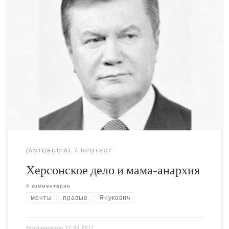
Надо всё-таки высказаться по поводу листовок за
которые возбудили дело в адрес херсонских студентов.
Дело это вскоре закрыли. Оно, конечно же, было
дикостью, сродни обвинениям в адрес экс-нацбола
Макарова, который просидел больше года в одесском
СИЗО за предположительную попытку испачкать стену
зелёнкой. То есть, действие, которое может быть
квалифицировано в […]
(ANTI)SOCIAL
ПРОТЕСТ
Херсонское дело и мама-анархия
4 комментария
менты
правые
Янукович
Опубликовано
27.03.2012