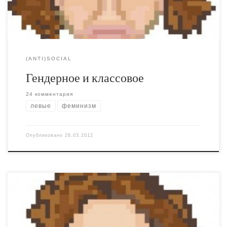
класс. Собственно говоря, именно поэтому я несколько
скептически отношусь к любой […]
(ANTI)SOCIAL
Гендерное и классовое
24 комментария
левые
феминизм
Опубликовано
28.03.2012
Концентрат пошлости, мерзости и гнуси. Особенно
умиляет то, что этот ролик явно сделан за бюджетные
деньги. В нём прекрасно отображена оборотная