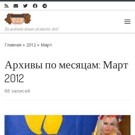
Skip to content
Ме
Do androids dream of electric shit?
Главная
»
2012
»
Март
Архивы по месяцам:
Март
2012
68 записей