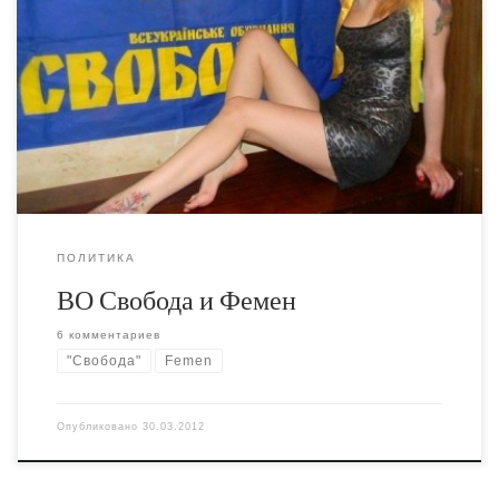
Старый текст про воровство как фирменный стиль
партии Свобода опять актуален. Теперь они превзошли
себя, полностью скопировав эстетику Фемен. При том,
что ВОС как раз критикует Фемен с консервативных
позиций, не столько за месседжи, сколько за имидж.
Отличить недавнюю акцию Свободы в Сумах от ранней
акции Фемен (до того как […]
ПОЛИТИКА
ВО Свобода и Фемен
6 комментариев
"Свобода"
Femen
Опубликовано
30.03.2012