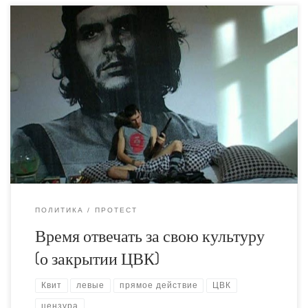
Закрытие ЦВК – это важная веха в истории киевских
левых. С одной стороны – это серьёзное поражение, с
другой стороны – это повод для обновления, анализа
ошибок и своеобразного рестарта. Так что это
поражение полезно. Оно позволит избавиться от ряда
иллюзий. Слишком многие забыли, как должен
выглядеть настоящий левый радикал. […]
ПОЛИТИКА
ПРОТЕСТ
Время отвечать за свою культуру
(о закрытии ЦВК)
Квит
левые
прямое действие
ЦВК
цензура