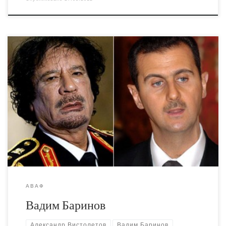
Чудесный персонаж. Прекрасен во всём, начиная с
картинки в профайле и заканчивая творчеством.
http://www.proza.ru/avtor/vadim66 Вадим Баринов
Екатеринбург Яндекс 4************6 для финансовой
поддержки автора в написании патриотических и
гуманитарных опусов (история России, борьба с
распущенностью и зависимостью, любовь к животным,
попытаюсь креативно индивидуально –
единомышленники присоединяйтесь) может и
зарегистрирую общественную организацию […]
АВАФ
Вадим Баринов
Александр Вистолетов
Вадим Баринов