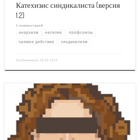
Катехизис синдикалиста (версия
1.2)
1 комментарий
анархизм
насилие
профсоюзы
прямое действие
синдикализм
Опубликовано
29.03.2012
По ссылке – весьма показательная дискуссия с
феминисткой Надей Плунгян, уважаемой, которая
сочла акцию Войны “лобзай мусора” изнасилованием
женщин-милиционеров.
http://users.livejournal.com/_palka/472382.html?
thread=8509502& В итоге, моя собеседница привела
свою позицию к исчерпывающей формуле: Я считаю
гендер более всеобъемлющей и значимой вещью, чем