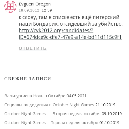
Evgueni Oregon
18.09.2012,
12:59
к слову, там в списке есть ещё питерский
наци Бондарик, отсидевший за убийство.
http://cvk2012.org/candidates/?
ID=674dce9c-dfe7-47e9-a14e-bd11d115c9f1
ОТВЕТИТЬ
СВЕЖИЕ ЗАПИСИ
Вальпургиева Ночь в Октябре
04.05.2021
Социальная дедукция в October Night Games
21.10.2019
October Night Games — Вторая неделя октября
09.10.2019
October Night Games – Первая неделя октября
01.10.2019