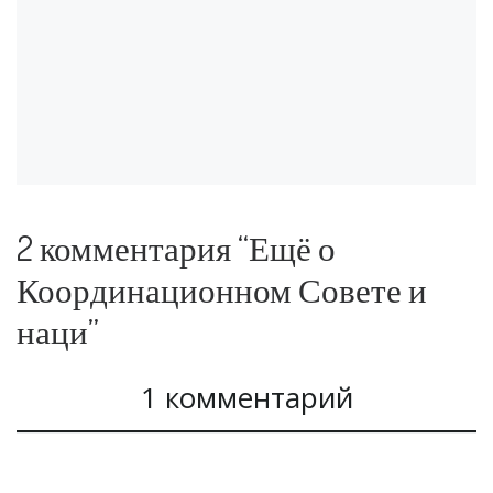
е
о
)
к
н
е
)
2 комментария “Ещё о
Координационном Совете и
наци”
1 комментарий