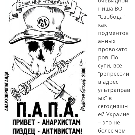
очевидной
ниша ВО
“Свобода”
как
подментов
анных
провокато
ров. По
сути, все
“репрессии
в адрес
ультраправ
ых” в
сегодняшн
ей Украине
– это не
более чем