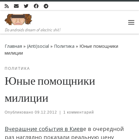
Skip to content
Ме
Do androids dream of electric shit?
Главная
»
(Anti)social
»
Политика
»
Юные помощники
милиции
ПОЛИТИКА
Юные помощники
милиции
Опубликовано
09.12.2012
|
1 комментарий
Вчерашние события в Киев
е в очередной
раз наглядно показали реальную цену