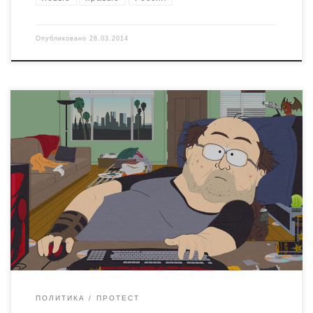
Опубликовано
28.03.2014
Группа виртуальных бойцов "Охотники за головами",
которая раньше специализировалась на охоте на
воображаемых педофилов, теперь переключилась на
воображаемых бандеровцев из "Правого Сектора".
Можно было бы посмеяться по этому поводу, но во
всей истории есть одна не смешная и даже немного
пугающая деталь: в руках патриотических интернет-
фриков оказалась база данных "экстремистов" вместе с
фотографиями.
ПОЛИТИКА
ПРОТЕСТ