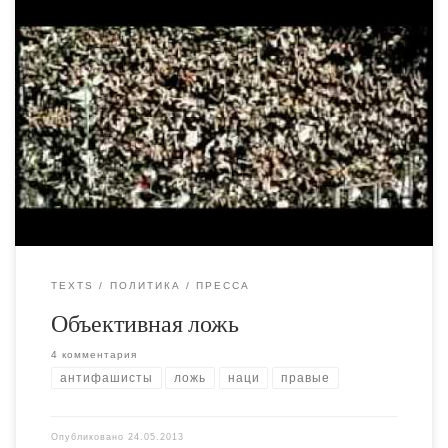
"Украинский Тиждень" держит высокую планку.
Журналист Александр Михельсон решил написать
статью в которой он приоткрыл роль неонацистов в
митинге 18-го. Если кто не знает, наци там были по обе
стороны баррикад:
TEXTS
ПОЛИТИКА
ПРЕССА
Объективная ложь
4 комментария
антифашисты
ложь
наци
правые
Опубликовано
24.05.2013