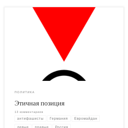
Есть у анархистов такая старая забава: спорить о
"Единственно-Верной-Позиции", которую следовало бы
занять во Второй Мировой Войне. Если у оппонента
нет такой Единственно-Верной-Позиции, то его следует
обвинить в оборонничестве или колаборционизме.
ПОЛИТИКА
Этичная позиция
13 комментариев
антифашисты
Германия
Евромайдан
левые
правые
Россия