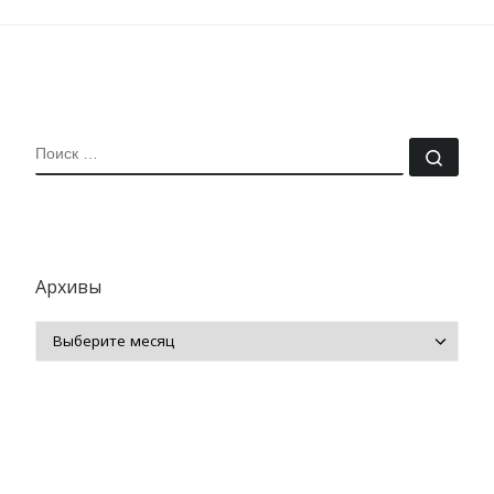
ПОИСК
Поис
Архивы
Архивы