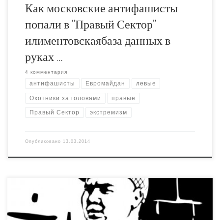
Как московские антифашисты
попали в “Правый Сектор”
илиментовскаябаза данных в
руках …
4 комментария
антифашисты
Евромайдан
левые
Охотники за головами
правые
Правый Сектор
экстремизм
Опубликовано
13.03.2014