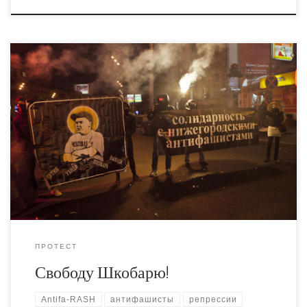
Подробности акции –
http://tupikin.livejournal.com/634471.html На выборах 4-го
марта всем дорогим россиянам следует проголосовать
за Шкобаря. Если вы не найдёте соответствующей
кандидатуры в бюллетене – впишите! Простоплеер
ПРОТЕСТ
Свободу Шкобарю!
Antifa-RASH
антифашисты
репрессии