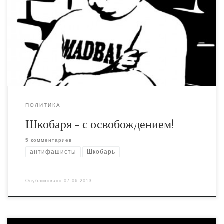
Сегодня Алексею Олесинову изменили меру пресечения
и он вышел из-под стражи. Ждём того же по
отношению к Сутуге, Гаскарову и всем, кто сидит в
тюрьмах по делу 6-го мая или другим аналогичным
эпизодам.
ПОЛИТИКА
Шкобаря – с освобождением!
5 комментариев
антифашисты
Шкобарь
Опубликовано
07.06.2013