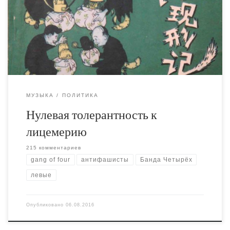
местная группа Банда Четырех. Кто-то рассказал
британцам о том, что их тезки – правые, и те
потребовали убрать их со сцены. По этому поводу,
предсказуемо, пошли дискуссии в […]
МУЗЫКА
ПОЛИТИКА
Нулевая толерантность к
лицемерию
215 комментариев
gang of four
антифашисты
Банда Четырёх
левые
Опубликовано
06.08.2016