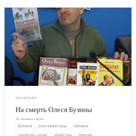
Бузина комбатантом не был. Бузина не был Юлиусом
Штрейхером или Дмитрием Киселевым, он не был
Стешиным или Филлипсом. Можно сколько угодно
говорить о "гибридных войнах", но любая война
нуждается в правилах.
ПОЛИТИКА
На смерть Олеся Бузины
32 комментария
Бузина
консерваторы
правые
свобода слова
убийство
Шарли