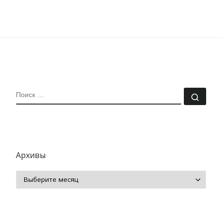
ПОИСК
Поис
Архивы
Архивы