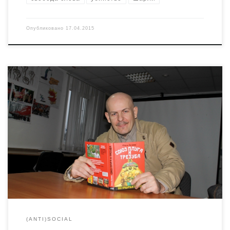
Опубликовано
17.04.2015
Несколько лет спустя я наткнулся в интернете на эту
книгу. Я скачал "Вурдалака" и принес его домой (тогда у
меня еще не было интернета дома, и я ходил по
интернет кафе с дискетами, позже с CD-RW). Я думал,
что вот, сейчас я узнаю всю правду и смогу громко
смеяться в лицо патриотическим пропагандистам. Я
осилил пару страниц. Книга оказалась говном. Просто
говном.
(ANTI)SOCIAL