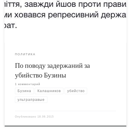
убийстве Калашникова. Я изначально был склонен
рассматривать эти убийства по-отдельности,
любопытно, если подтвердится версия о том, что у них
были разные заказчики и разные исполнители. Очень
любопытно будет […]
ПОЛИТИКА
По поводу задержаний за
убийство Бузины
1 комментарий
Бузина
Калашников
убийство
ультраправые
Опубликовано
18.06.2015