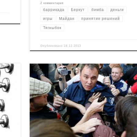
2 комментария
баррикада
Беркут
бимба
деньги
игры
Майдан
принятие решений
Тягныбок
Опубликовано
24.12.2013
Пока в Москве открывается Четвертая Московск
Бьеннале и спецпроект Медиа-Удар (в котором,
среди всего прочего, будет представлен художн
ие
Володарский), мы, в Киеве, тоже занимаемся
рю на
уличным искусством. Вчера, узнав о возможном
с
судебном запрете форума “Другая Сторона
да в
Образования”, шутили, что “будет весело и
страшно”. Так и получилось. Хотя всё же скорее
весело. […]