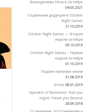
Вальпургиева Ночь в Октябре
04.05.2021
Социальная дедукция в October
ане"
Night Games
21.10.2019
. За
October Night Games — Вторая
огие
неделя октября
и в
09.10.2019
т
October Night Games – Первая
неделя октября
01.10.2019
Подаем признаки жизни
31.08.2019
Итоги
08.01.2019
Operator of Bioreactor: Past you
regret. Future you deserve
28.09.2018
О гуманизме, постгуманизме и