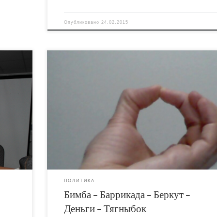
Опубликовано
24.02.2015
 на эту
Сейчас очень много говорится об отсутствии
ой
алгоритма для быстрого и эффективного принят
 я
решений на Майдане. Вашему вниманию
 CD-
представляется быстрый и эффективный способ,
вду и
который на порядки превосходит псевдо-
м
демократические решения: основанная на
случайности игра под названием Бимба-Беркут-
Баррикада.
ПОЛИТИКА
Бимба – Баррикада – Беркут –
Деньги – Тягныбок