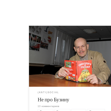
Несколько лет спустя я наткнулся в интернете
книгу. Я скачал "Вурдалака" и принес его дом
(тогда у меня еще не было интернета дома, и
ходил по интернет кафе с дискетами, позже с
RW). Я думал, что вот, сейчас я узнаю всю пра
смогу громко смеяться в лицо патриотически
пропагандистам. Я осилил пару страниц. Книга
оказалась говном. Просто говном.
(ANTI)SOCIAL
Не про Бузину
13 комментариев