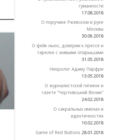
гуманности
17.08.2018
О поручике Ржевском и руке
Москвы
30.06.2018
О фейк ньюс, доверии к прессе и
тарелке с живыми опарышами
ия
31.05.2018
Некролог Адаму Парфри
13.05.2018
О журналистской гигиене и
газете “Чортківський Вісник”
24.02.2018
О сакральных именах и
идентичностях
10.02.2018
Game of Red Buttons
28.01.2018