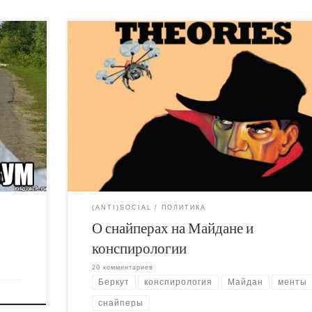
Разговорами о "неизвестных снайперах на Майд
а
и наши доморощенные конспирологи, и их
вать
зарубежные коллеги очень ловко отвлекают
здесь я
внимание с реальной темы полицейского насилия
о
этим словоблудием как-то теряется главное. Мн
ны”, но
погибшие и на Майдане, и в Мариинском Парке, 
 потому
киевском Доме Профсоюзов погибли вовсе не о
пуль снайперов. Они погибли от рук Беркута и
наёмников с "Антимайдана".
(ANTI)SOCIAL
ПОЛИТИКА
О снайперах на Майдане и
конспирологии
20 комментариев
Беркут
конспирология
Майдан
менты
снайперы