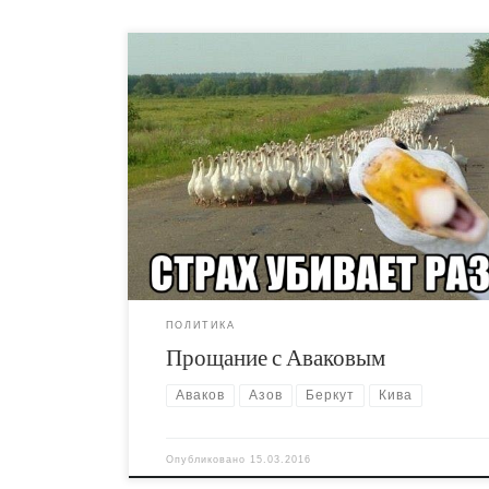
Писалось для АСТ, но версия в блоге лучше. Н
официальном сайте АСТ отказались опублико
остроумный слоган “Аваков ебет собаков”, а 
могу себе это позволить. Также я хотел тонк
пошутить про спайс, Киву, Авакова и мир “Дю
вы все равно не уловите эту тонкую иронию,
что либо […]
ПОЛИТИКА
Прощание с Аваковым
Аваков
Азов
Беркут
Кива
Опубликовано
15.03.2016