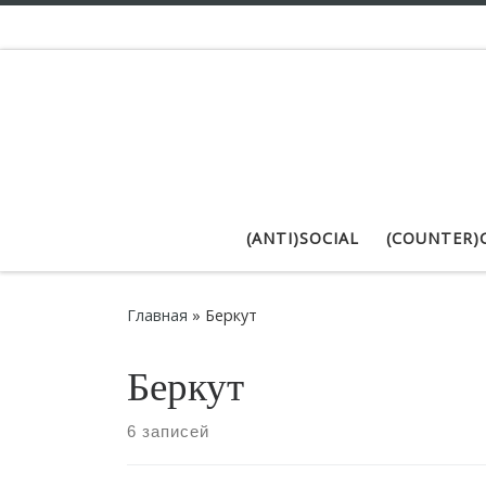
Skip to content
(ANTI)SOCIAL
(COUNTER)
Главная
»
Беркут
Беркут
6 записей