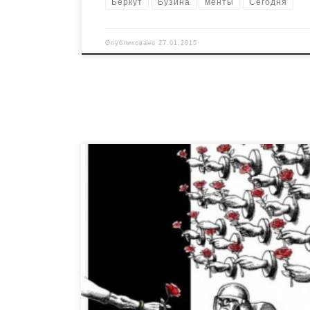
Беркут
Бузина
менты
Сегодня
Опубликовано
27.01.2015
Вынесу из фейсбука. Долгая память хуже чем
сифилис. Читаю сейчас всё вот все эти киевск
умиления на тему "милиция с народом", смот
улыбающихся девочек, фотографирующихся 
милиционерами и вспоминаю декабрь 2011 го
России.