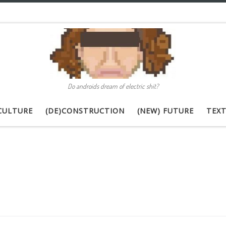
Do androids dream of electric shit?
CULTURE
(DE)CONSTRUCTION
(NEW) FUTURE
TEXT