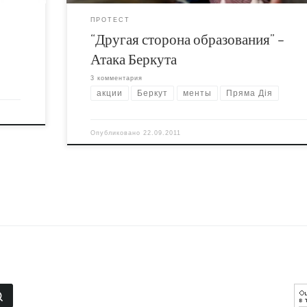
ПРОТЕСТ
“Другая сторона образования” –
Атака Беркута
3 комментария
акции
Беркут
менты
Пряма Дія
Опубликовано
22.09.2011
Поиск …