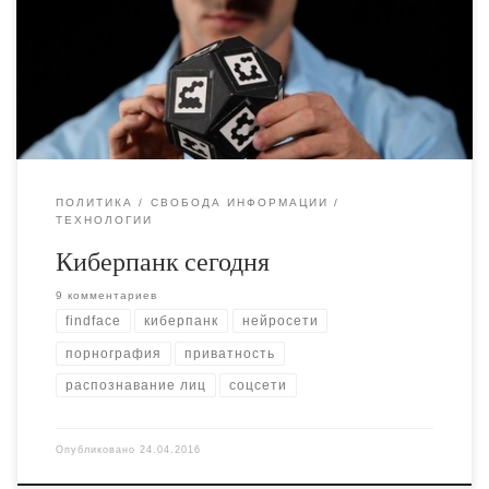
используют приложение для поиска по лицам (findface) с
целью деанонимизации и травли в сети анонимных
порноактрис.
ПОЛИТИКА
СВОБОДА ИНФОРМАЦИИ
ТЕХНОЛОГИИ
Киберпанк сегодня
9 комментариев
findface
киберпанк
нейросети
порнография
приватность
распознавание лиц
соцсети
Опубликовано
24.04.2016