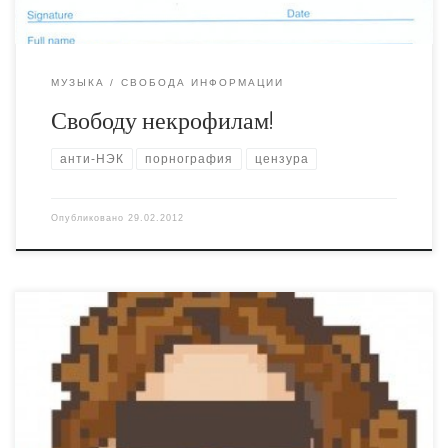
МУЗЫКА
СВОБОДА ИНФОРМАЦИИ
Свободу некрофилам!
анти-НЭК
порнография
цензура
Опубликовано
29.02.2012
Ребята из Fuck for Forests рекламируют свою книгу Sex
in Bible. Дико уважаю. Если кто-то знает как связаться с
этими людьми из ФФФ* – дайте контакты. Отделались
штрафом 1000 и 1600 долларов (эквивалент – 15 или 18
суток). Я испытываю иррациональное желание