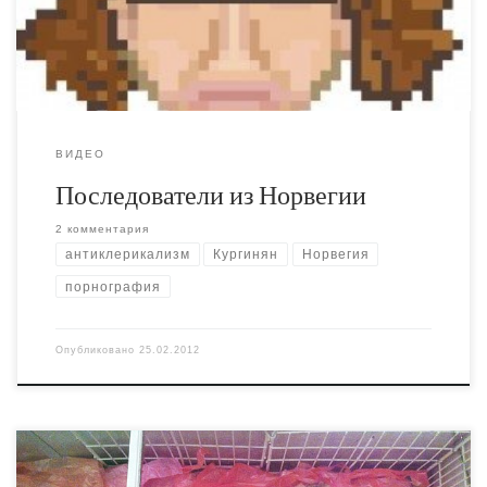
дополнить это видео песней Кургиняна с какого-то
очередного […]
ВИДЕО
Последователи из Норвегии
2 комментария
антиклерикализм
Кургинян
Норвегия
порнография
Опубликовано
25.02.2012