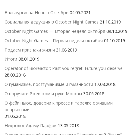
Вальпургиева Ночь в Октябре
04.05.2021
Социальная дедукция в October Night Games
21.10.2019
October Night Games — Вторая неделя октября
09.10.2019
October Night Games – Первая неделя октября
01.10.2019
Подаем признаки жизни
31.08.2019
Итоги
08.01.2019
Operator of Bioreactor: Past you regret. Future you deserve
28.09.2018
О гуманизме, постгуманизме и гуманности
17.08.2018
О поручике Ржевском и руке Москвы
30.06.2018
О фейк ньюс, доверии к прессе и тарелке с живыми
опарышами
31.05.2018
Некролог Адаму Парфри
13.05.2018
О журналистской гигиене и газете “Чортківський Вісник”