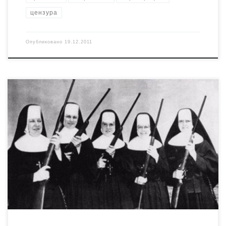
цензура
Опубликовано
19.12.2011
На грани откровенного либертинажа, например.
http://kievreport.com/columns/320 В новом сезоне
депутаты планируют оседлать заезженную кобылу
борьбы за общественную мораль. Хрипящее животное
уже много раз пытались пристрелить, но всякий раз
оно выживало и продолжало свою скачку в никуда. В
октябре в Верховной Раде были приняты в первом
чтении поправки к закону о […]