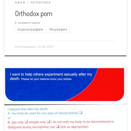
АВАФ
ПОЛИТИКА
Orthodox porn
4 комментария
порнография
Янукович
Опубликовано
12.04.2012
Чудесный ролик опубликовал в Фейсбуке либеральный
правозащитник Константин Реутский, посетивший одно
из заседаний Комиссии по защите морали. НЭК
обсуждают стихотворение поэта Юрия “убей пидараса”
Винничука. Не ту нелепую гражданскую лирику, которая
прославила писателя в интернете, а вполне невинный
стих про секс с трупом. Написано иносказательно,
поэтому Реутский смог поглумиться над […]