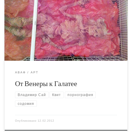
Очередной пост на избитую тему. Концепция для
порнографического рассказа. Сергей Квит влюбляется
в “Кожаную Венеру” Владимира Сая. Он понимает, что
это чувство обречено. Скульптура из куриной кожи не
может существовать без холодильника. Но преступная
страсть сильнее чем разум и сильнее чем приличия.
Бюрократ запирается в галерее, объявляет о закрытии
выставки, […]
АВАФ
АРТ
От Венеры к Галатее
Владимир Сай
Квит
порнография
содомия
Опубликовано
12.02.2012