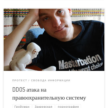
Адвокат Евгения Закревская повторила зверское
преступление, совершённое правозащитником
Дмитрием Гройсманом.
http://lj.rossia.org/users/evgenizakrevska/295.html Теперь,
по логике вещей, в её адрес должно быть выставлено
официальное обвинение. Причём выставлять его
должен не кто-нибудь, а генеральный прокурор – более
мелкая шишка не может открывать дело в адрес
адвоката. Пшонка будет вынужден либо в очередной
раз […]
ПРОТЕСТ
СВОБОДА ИНФОРМАЦИИ
DDOS атака на
правоохранительную систему
Гройсман
Закревская
порнография