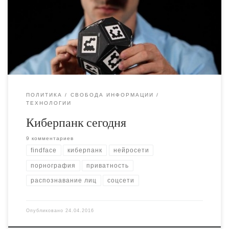
используют приложение для поиска по лицам (findface) с
целью деанонимизации и травли в сети анонимных
порноактрис.
ПОЛИТИКА
СВОБОДА ИНФОРМАЦИИ
ТЕХНОЛОГИИ
Киберпанк сегодня
9 комментариев
findface
киберпанк
нейросети
порнография
приватность
распознавание лиц
соцсети
Опубликовано
24.04.2016