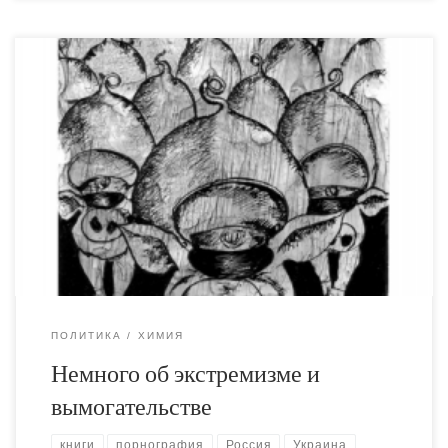
Чуть больше года назад я ехал на поезде из Москвы в
Киев. На границе таможенники увидели у меня
несколько книг из Фаланстера, спросили "не
экстремистские ли они". Я выпучил глаза и спросил что-
то наподобие "а что такое экстремизм?
ПОЛИТИКА
ХИМИЯ
Немного об экстремизме и
вымогательстве
книги
порнография
Россия
Украина