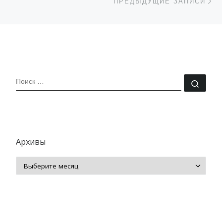
ПРЕДЫДУЩИЕ ЗАПИСИ
ПОИСК
Поис
Архивы
Архивы