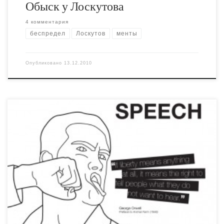
Обыск у Лоскутова
4 комментария
беспредел
Лоскутов
менты
Опубликовано
13.12.2010
Стартует обещанный суицидальный проект Олега
Мавроматти: http://svoichuzoi.org/pages/intro_ru.html. Я
постараюсь проголосовать и проголосовать против,
разумеется, почему, я уже объяснял. А вот интервью
“Соли”, там Николаев, Лоскутов и я, немного
поотвечали на вопросы о Мавроматти и о себе:
http://saltt.ru/node/5378. Надо читать, хорошо
получилось. Я позволил себе немного сорвать покровы
и высказался не […]