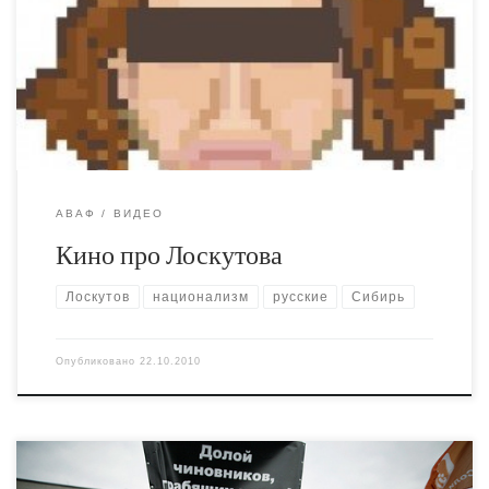
сибиряков. Русский, если ты не хочешь стать таким же
как авторы этого видео, не переписывайся как русский.
Кто запишет себя на переписи русским – тот ариец и
холмогоров. Кстати, а когда в Украине перепись? Пора
и нам […]
АВАФ
ВИДЕО
Кино про Лоскутова
Лоскутов
национализм
русские
Сибирь
Опубликовано
22.10.2010