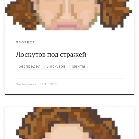
именно это, а не какой-то “забытый штраф” и является
реальным основанием для задержания. Что […]
ПРОТЕСТ
Лоскутов под стражей
беспредел
Лоскутов
менты
Опубликовано
02.11.2010
Арийцы и гипербореи сняли отличный фильм про лицо
неопределённой национальности Лоскутова и прочих