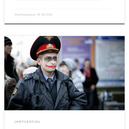
Опубликовано
29.08.2011
Дома у Артёма Лоскутова только что произошёл
обыск. Фашисты изъяли всю технику. Обвиняют по
статье 319, за оскорбление, тюрьма, вроде как, не
грозит, но нервы явно попробуют потрепать. Вот
предыстория этих событий: http://kissmybabushka.com/?
p=3629 и ешё http://kissmybabushka.com/?p=3589. Лично
я не понимаю как вообще можно оскорбить
милиционера. Оскорбить милиционера – это всё […]
(ANTI)SOCIAL