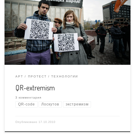
Маша и Артём – молодцы (особенно Маша). Давно уже
пора было начать. Нужно популяризировать
технологию, до ментов ещё нескоро дойдёт что это
такое, и уж тем более не скоро они подведут под это
“законодательную базу”. Например: [qrcodetag
size=”200″ link=”false”]Жгите флаги, испражняйтесь на
конституцию, делайте бомбы, похищайте банкиров,
раздавайте детское порно […]
АРТ
ПРОТЕСТ
ТЕХНОЛОГИИ
QR-extremism
3 комментария
QR-code
Лоскутов
экстремизм
Опубликовано
17.10.2010