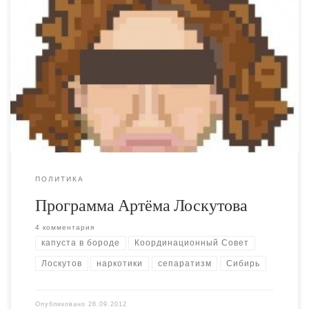
Отличная предвыборная программа у товарища
Лоскутова, готов подписаться под каждым пунктом.
Один из кандидатов, которых я готов безусловно
поддержать. Первоначально я
планировал баллотироваться от курии националистов.
ПОЛИТИКА
Программа Артёма Лоскутова
4 комментария
капуста в бороде
Координационный Совет
Лоскутов
наркотики
сепаратизм
Сибирь
Опубликовано
26.09.2012