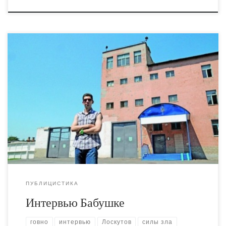
Проведя почти 5 месяцев в Ирпенском исправительном
центре за художественную имитацию полового акта
перед зданием Рады, блогер shiitman, теперь уже более
известный как Александр Володарский, вышел по УДО
на свободу. Продолжая добрую традицию публиковать
интервью с Володарским после каждого его
освобождения, на этот раз мы поговорили об
изменениях в самоидентификации, […]
ПУБЛИЦИСТИКА
Интервью Бабушке
говно
интервью
Лоскутов
силы зла