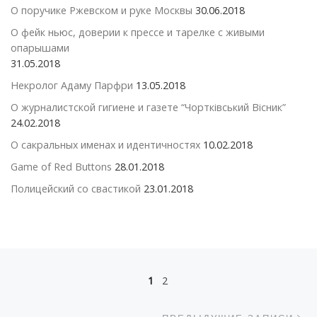
О поручике Ржевском и руке Москвы
30.06.2018
О фейк ньюс, доверии к прессе и тарелке с живыми
опарышами
31.05.2018
Некролог Адаму Парфри
13.05.2018
О журналистской гигиене и газете “Чортківський Вісник”
24.02.2018
О сакральных именах и идентичностях
10.02.2018
Game of Red Buttons
28.01.2018
Полицейский со свастикой
23.01.2018
Навигация по записям
1
2
П