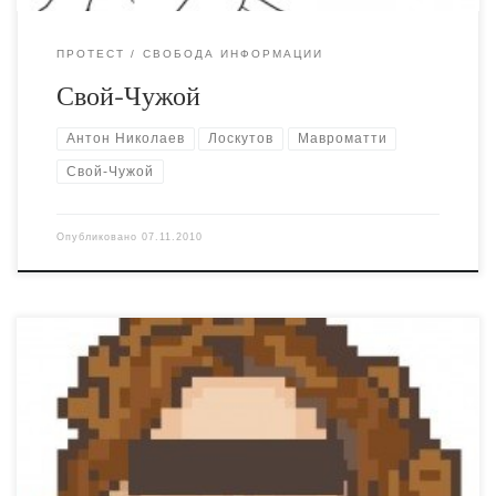
ПРОТЕСТ
СВОБОДА ИНФОРМАЦИИ
Свой-Чужой
Антон Николаев
Лоскутов
Мавроматти
Свой-Чужой
Опубликовано
07.11.2010
Если кто не знает, Артёма Лоскутова вчера вечером
арестовали за неуплату какого-то давнего штрафа, и
сегодня будут судить. Полковник Музалёв из
Новосибирского ОВД объяснил это тем, что “не всегда
же вам надо мной издеваться”. Собственно говоря,