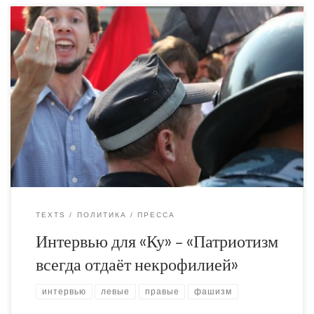
Дал вот небольшое интервью беларускому порталу КУ.
- Фашизм сегодня – слово куда более широкое, нежели
политико-философская доктрина. Фашизмом можно
назвать хамство продавщицы в гастрономе и толпу
бритоголовых подростков, которые избивают
чернокожего человека.
TEXTS
ПОЛИТИКА
ПРЕССА
Интервью для «Ку» – «Патриотизм
всегда отдаёт некрофилией»
интервью
левые
правые
фашизм