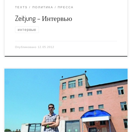
TEXTS
ПОЛИТИКА
ПРЕССА
Zeitjung – Интервью
интервью
Опубликовано
12.05.2012
Проведя почти 5 месяцев в Ирпенском исправительном
центре за художественную имитацию полового акта
перед зданием Рады, блогер shiitman, теперь уже более
известный как Александр Володарский, вышел по УДО
на свободу. Продолжая добрую традицию публиковать
интервью с Володарским после каждого его
освобождения, на этот раз мы поговорили об
изменениях в самоидентификации, […]