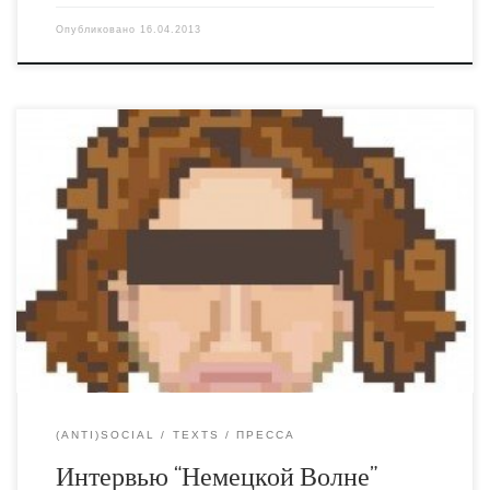
Опубликовано
16.04.2013
Дал на днях интервью Дойче Велле. В печать вышел
изрядно сокращённый вариант, формат обязывает.
Вот русский вариант, вот украинский.
(ANTI)SOCIAL
TEXTS
ПРЕССА
Интервью “Немецкой Волне”