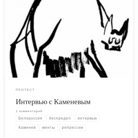
На Багнете вывесили интервью которое я взял у
единственного в своём роде анархиста
правозащитника Миши Каменева после его визита в
Белорусию. Когда меня задерживали, я как раз начинал
наблюдать мирной акцией солидарности у здания КГБ.
После выяснилось, что акция была
несанкционированной, по словам начальника пресс-
службы ГУВД Минска товарища Ластовского: «Никто […]
ПРОТЕСТ
Интервью с Каменевым
1 комментарий
Белоруссия
беспредел
интервью
Каменев
менты
репрессии