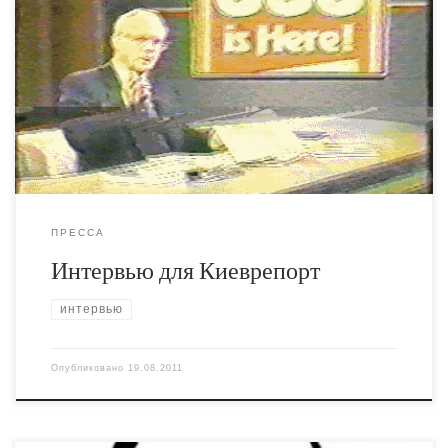
и 23. http://kievreport.com/arts/204 Ну і на останок скажи
чесно, що ти думаєш про контемпорарі арт? Под
словосочетанием «contemporary art» разные люди
понимают совершенно разные вещи. Для
консервативного обывателя «современное искусство»
— это в первую очередь нечто провокационное,
непонятное, вызывающее отвращение. «Вы не
художники, вы педерасты!» […]
ПРЕССА
Интервью для Киеврепорт
интервью
Опубликовано
19.08.2011