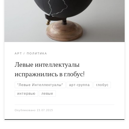
арт-группы "Левые Интеллектуалы", который попросил
рассказать публике об их творчестве и дал небольшое
интервью в джаббере.
АРТ
ПОЛИТИКА
Левые интеллектуалы
испражнились в глобус!
"Левые Интеллектуалы"
арт-группа
глобус
интервью
левые
Опубликовано
23.07.2015