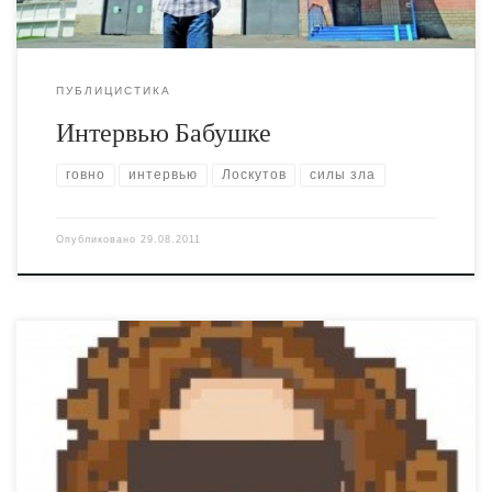
ПУБЛИЦИСТИКА
Интервью Бабушке
говно
интервью
Лоскутов
силы зла
Опубликовано
29.08.2011
Дал вот интервью для какого-то сайта, ничего нового,
но есть пара неплохих моментов.
http://polemika.com.ua/index/news/news_id/71378/
Изменилось ли с тех пор в стране положение с
общественной моралью? К лучшему или к худшему? – В