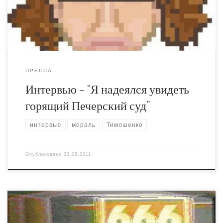
принципе, градус идиотизма остался прежним. Немного
изменилось соотношение сил между религиозными
конфессиями, УПЦ МП вырвалась далеко вперёд, и […]
ПРЕССА
Интервью – “Я надеялся увидеть
горящий Печерский суд”
интервью
мораль
Тимошенко
Опубликовано
23.08.2011
Про гнидофон, гомосексуализм, современное искусство