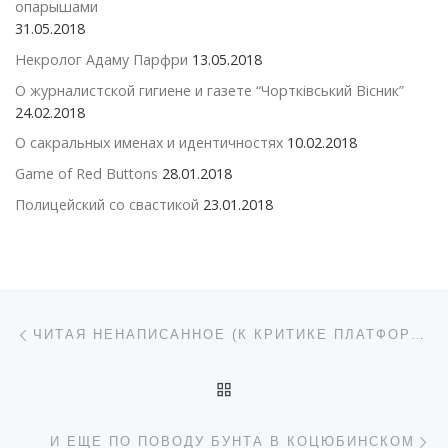
опарышами
31.05.2018
Некролог Адаму Парфри
13.05.2018
О журналистской гигиене и газете “Чортківський Вісник”
24.02.2018
О сакральных именах и идентичностях
10.02.2018
Game of Red Buttons
28.01.2018
Полицейский со свастикой
23.01.2018
Навигация по записям
Предыдущая запись
ЧИТАЯ НЕНАПИСАННОЕ (К КРИТИКЕ ПЛАТФОРМЫ “В ЗАЩИТУ ОБЩЕСТВА”)
ОБРАТНО К СПИСКУ ЗАП
С
И ЕЩЕ ПО ПОВОДУ БУНТА В КОЦЮБИНСКОМ