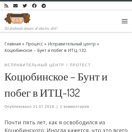
Skip to content
Ме
Do androids dream of electric shit?
Главная
»
Процесс
»
Исправительный центр
»
Коцюбинское – Бунт и побег в ИТЦ-132
ИСПРАВИТЕЛЬНЫЙ ЦЕНТР
ПРОТЕСТ
Коцюбинское – Бунт и
побег в ИТЦ-132
Опубликовано
21.07.2016
|
2 комментария
Почти пять лет, как я освободился из
Коцюбинского. Иногда кажется, что это всего