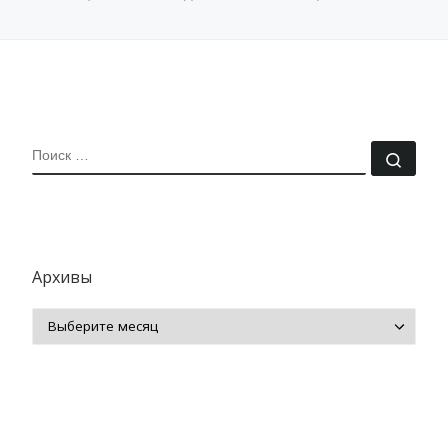
ПОИСК
Поис
Архивы
Архивы