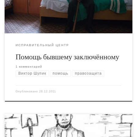
самогона. Потом несколько угнанных машин (в 70-е
годы, […]
ИСПРАВИТЕЛЬНЫЙ ЦЕНТР
Помощь бывшему заключённому
1 комментарий
Виктор Шупик
помощь
правозащита
Опубликовано
28.12.2011
Я ещё из исправительного центра писал о Викторе