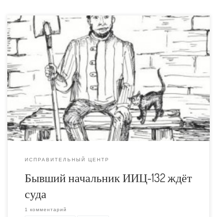
Слух о приговоре для Александра Леонтьевича Стасюка
оказался не более чем слухом. Никаких двух лет
лишения свободы условно он не получал, процесс ещё
не окончен, следующий суд назначен на конец августа.
На днях нашёл давнее упоминание об этом достойном
человеке ещё образца 2006 года, когда он был
доктором в Бориспольской […]
ИСПРАВИТЕЛЬНЫЙ ЦЕНТР
Бывший начальник ИИЦ-132 ждёт
суда
1 комментарий