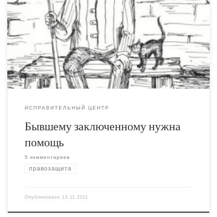
Шупике, зеке с 25-летним стажем, который сидел свой
последний срок за “подделку документов”, которую не
мог осуществить в принципе. Ему 63 года, хотя
выглядит гораздо старше, сказываются последствия
инсульта. Очень плохо видит из-за катаракты. Виктор
Владимирович освободился в августа, периодически
лежит в […]
ИСПРАВИТЕЛЬНЫЙ ЦЕНТР
Бывшему заключенному нужна
помощь
5 комментариев
правозащита
Опубликовано
13.11.2011