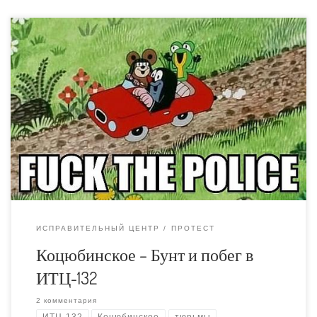
Почти пять лет, как я освободился из Коцюбинского.
Иногда кажется, что это всего этого вообще не было,
а иногда, что было совсем недавно, тюрьма как и
школа иногда догоняет в снах. Просыпаясь
удивляешься пару секунд, что сейчас живешь
совершенно другой жизнью. Вчера вечером прочел о
том, что в колонии произошел […]
ИСПРАВИТЕЛЬНЫЙ ЦЕНТР
ПРОТЕСТ
Коцюбинское – Бунт и побег в
ИТЦ-132
2 комментария