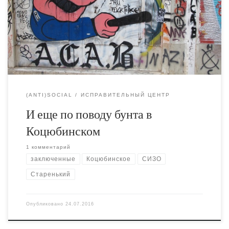
Генпрокуратуры вообще написал о бегстве работника
колонии, спровоцировавшего конфликт, а не зеков.
Источник же, первоначально раструбивший по всем
СМИ о массовом бегстве заключенных, внезапно
замолчал и так никаких уточнений не выдал.
(ANTI)SOCIAL
ИСПРАВИТЕЛЬНЫЙ ЦЕНТР
И еще по поводу бунта в
Коцюбинском
1 комментарий
заключенные
Коцюбинское
СИЗО
Старенький
Опубликовано
24.07.2016