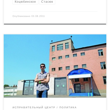
Коцюбинское
Стасюк
Опубликовано
03.08.2011
Сегодня-завтра вряд ли буду способен выдавать
осмысленные тексты, можете просто поздравить меня
с освобождением. Наконец-то тексты пишутся
собственноручно. Когда окончательно вернусь в этот
мир, займусь расшифровкой записок, далеко не всё
было доработано и передано наружу. “А из этой
красненькой чашечки не пейте, из неё сестра моя пьёт.
Она хуй сосала”. […]
ИСПРАВИТЕЛЬНЫЙ ЦЕНТР
ПОЛИТИКА