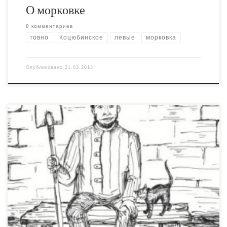
О морковке
8 комментариев
говно
Коцюбинское
левые
морковка
Опубликовано
21.03.2013
Недавно Виктора (того самого старичка, который сидел
со мной в ИИЦ в Коцюбинском) выписали из бучанской
больницы (под “выписали” следует понимать
“выбросили на улицу”). С очень интересным аргументом
– “неизлечимая болезнь”. Название болезни Виктору не
говорят. Обещают сказать родственникам. Которых у
него нет. Всё это вместе похоже на, с одной […]