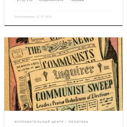
ИТЦ-132
Коцюбинское
тюрьмы
Опубликовано
21.07.2016
В свете популярных политических трендов,
вспомнилась байка, которую рассказывал один старый
зек в посёлке в Коцюбинском. К сожалению, я потерял
связь со средой и уже не смогу правильно передать
мелодию речи и аутентичную лексику, но суть такая:
зашёл как-то в какую-то зону винт.
ИСПРАВИТЕЛЬНЫЙ ЦЕНТР
ПОЛИТИКА