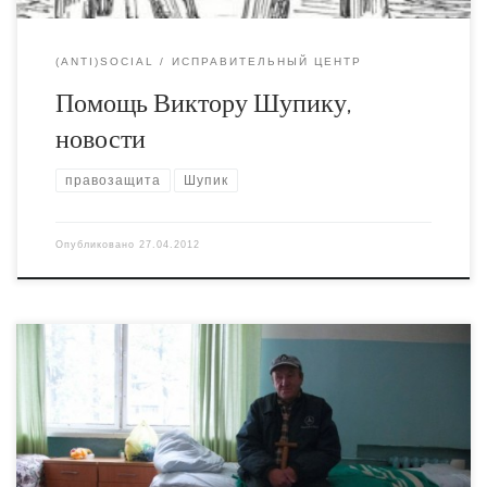
(ANTI)SOCIAL
ИСПРАВИТЕЛЬНЫЙ ЦЕНТР
Помощь Виктору Шупику,
новости
правозащита
Шупик
Опубликовано
27.04.2012
Это Шупик, Виктор Владимирович, я о нём уже писал.
Ему 63 года, из них 25 лет прошло в тюрьмах. Самое
смешное, что ничего объективно-плохого человек не
сделал. Первый срок вообще за благое дело получил, за
драку с милиционером, второй, за похищение бутылки