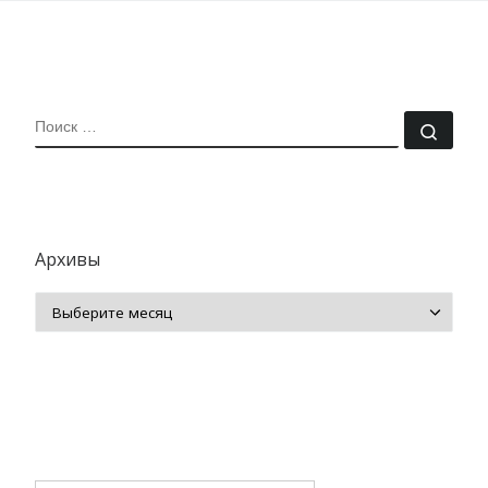
ПОИСК
Поис
Архивы
Архивы