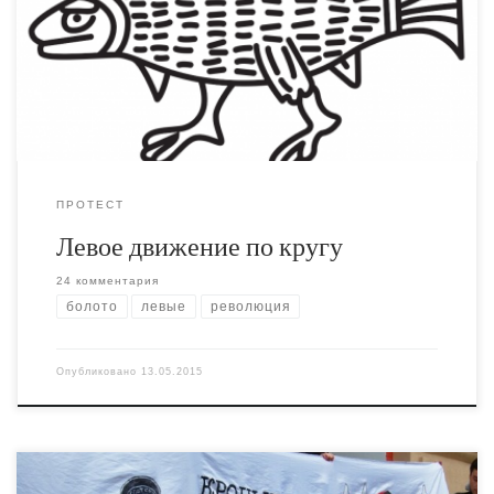
по одним и тем же граблям, воспроизводить одни и те
же проигрышные тактики. Почему мошенники и
стукачи, раскрытые десятилетия назад, продолжают
раз за разом возвращаться в движение и играть там
ключевые роли
ПРОТЕСТ
Левое движение по кругу
24 комментария
болото
левые
революция
Опубликовано
13.05.2015