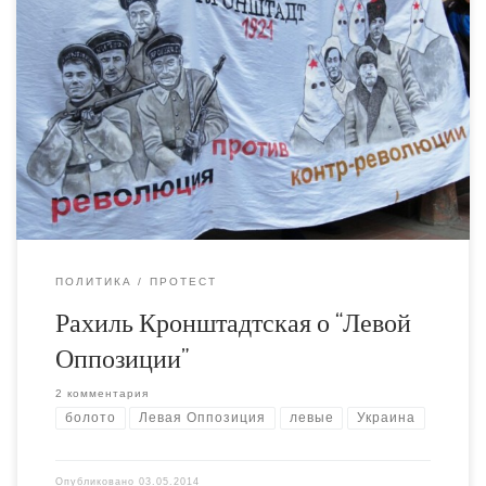
Кто хочет углубиться в украинские левые расклады,
почитайте свежий текст на Нигилисте, он стоит того.
Предательство Левой Оппозиции - это своеобразная
первомайская традиция. Но в этот раз они презвошли
себя:
ПОЛИТИКА
ПРОТЕСТ
Рахиль Кронштадтская о “Левой
Оппозиции”
2 комментария
болото
Левая Оппозиция
левые
Украина
Опубликовано
03.05.2014