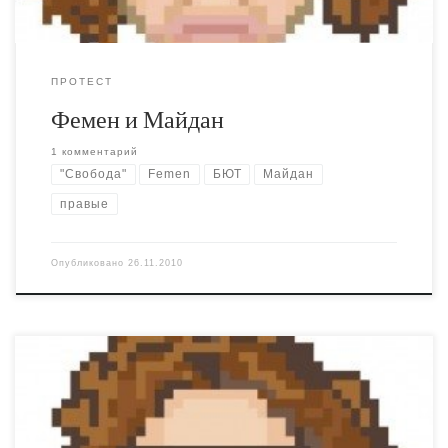
ПРОТЕСТ
Фемен и Майдан
1 комментарий
"Свобода"
Femen
БЮТ
Майдан
правые
Опубликовано
26.11.2010
Блоггеры, давайте поговорим о протестах против
налогового кодекса. Сейчас на этот счёт ломаются
копья в рассылках, интересно послушать мнение более