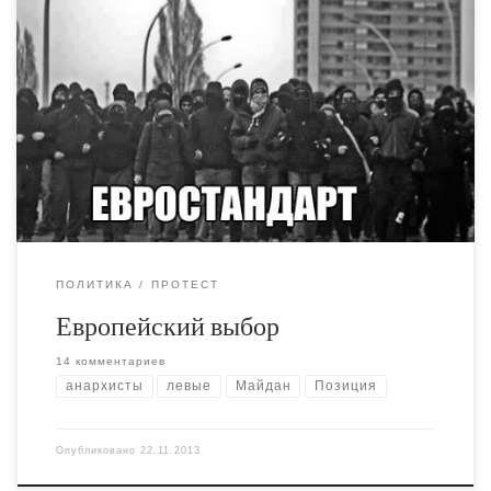
В 2011 году Азаров и Тигипко продвигали Пенсионную
Реформу, которая в отдалённой перспективе могла бы
ограбить миллионы человек. Сильнее всего этот закон
бил по молодёжи, по тем, кому сейчас меньше 30. Всю
страну тогда всколыхнули студенческие демонстрации.
ПОЛИТИКА
ПРОТЕСТ
Европейский выбор
14 комментариев
анархисты
левые
Майдан
Позиция
Опубликовано
22.11.2013