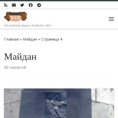
Skip to content
Ме
Do androids dream of electric shit?
Главная
»
Майдан
»
Страница 4
Майдан
30 записей