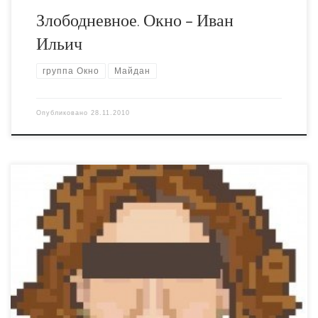
Злободневное. Окно – Иван
Ильич
группа Окно
Майдан
Опубликовано
28.11.2010
Моё отношение к Фемен в последний месяц время
слегка поменялось в позитивную сторону. В том
смысле, что раньше я считал их полностью
коммерческим политтехнологическим проектом, но
недавно выяснил, что в них и в самом деле тлеет искра
священного безумия. Бессмысленный набор из эпатажа,
прогрессивных и реакционных лозунгов мне всё так […]