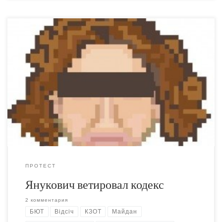
Всё как я предсказывал, собственно говоря. Янукович
играет в доброго царя, Тигипко и Бродский назначены
на роль пугал-людоедов, БЮТ выглядят идиотами
поскольку под их требования о роспуске парламента
теперь никто не подпишется. Ультраправые немного
поторговали еблом и может быть нашли пару
неофитов-единомышленников, извлечь более
серьёзный профит они из этих акций […]
ПРОТЕСТ
Янукович ветировал кодекс
2 комментария
БЮТ
Відсіч
КЗОТ
Майдан