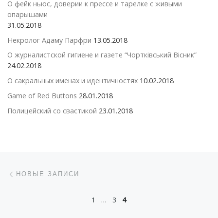
О фейк ньюс, доверии к прессе и тарелке с живыми
опарышами
31.05.2018
Некролог Адаму Парфри
13.05.2018
О журналистской гигиене и газете “Чортківський Вісник”
24.02.2018
О сакральных именах и идентичностях
10.02.2018
Game of Red Buttons
28.01.2018
Полицейский со свастикой
23.01.2018
Навигация по записям
Новые записи
НОВЫЕ ЗАПИСИ
1
…
3
4