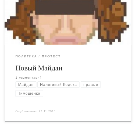
широкой публики. Аргументы против Майдана: 1) Spirit
of 2004, неуклюжая попытка реванша Тимошенко и
других политиканов. 2) Праворадикальная риторика,
нацисты на трибунах. 3) Частичная проплаченность. 4)
Пока всё внимание сосредоточено […]
ПОЛИТИКА
ПРОТЕСТ
Новый Майдан
1 комментарий
Майдан
Налоговый Кодекс
правые
Тимошенко
Опубликовано
24.11.2010