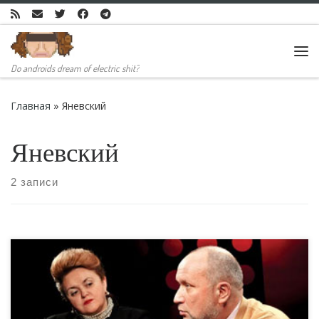
Skip to content
Ме
Do androids dream of electric shit?
Главная
»
Яневский
Яневский
2 записи
Проблема с Яневским вовсе не в том, что он нахамил
правозащитнице. Проблема с Яневским даже не в том,
что его журналистика представляет из себя дешевую
низкопробную пропаганду, и не в том, что он публично