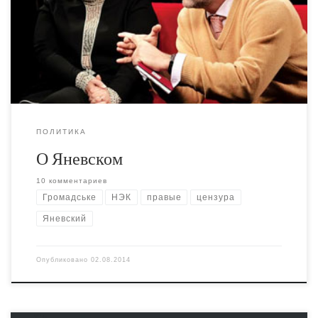
призывал с экрана к введению цензуры. Проблема в
том, что сотрудник Комиссии по Защите Морали
вообще допускается не просто в журналистское
сообщество, а на телеканал, который определяет себя
как "либеральный" и "демократический".
ПОЛИТИКА
О Яневском
10 комментариев
Громадське
НЭК
правые
цензура
Яневский
Опубликовано
02.08.2014