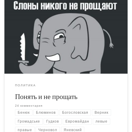
Меня часто любят обвинять в том, что я слишком уж
злорадствую, припоминая чужие политические ошибки
двух-трехлетней давности, которые стали очевидными
лишь сейчас. На самом деле, эта злоба - не дань
эмоциям, а вполне осознанная и отрефлексированная
позиция. Политика - не детский сад, где можно прощать
обиды:
ПОЛИТИКА
Понять и не прощать
24 комментария
Бенюк
Блюминов
Богословская
Верник
Громадське
Гудков
Евромайдан
левые
правые
Черновол
Яневский