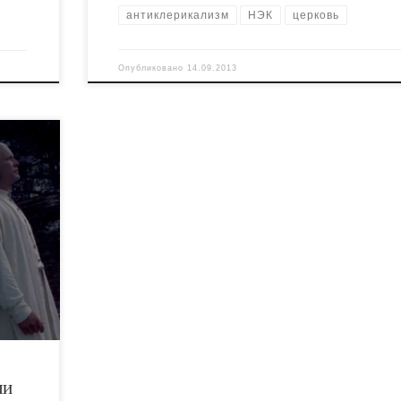
антиклерикализм
НЭК
церковь
Опубликовано
14.09.2013
и по
 опять
они
орку
и
ли