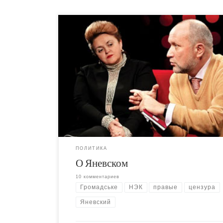
Проблема с Яневским вовсе не в том, что он
нахамил правозащитнице. Проблема с Яневск
даже не в том, что его журналистика предста
из себя дешевую низкопробную пропаганду, и
том, что он публично призывал с экрана к в
цензуры. Проблема в том, что сотрудник Ком
по Защите Морали вообще допускается не пр
журналистское сообщество, а на телеканал, 
определяет себя как "либеральный" и
"демократический".
ПОЛИТИКА
О Яневском
10 комментариев
Громадське
НЭК
правые
цензура
Яневский