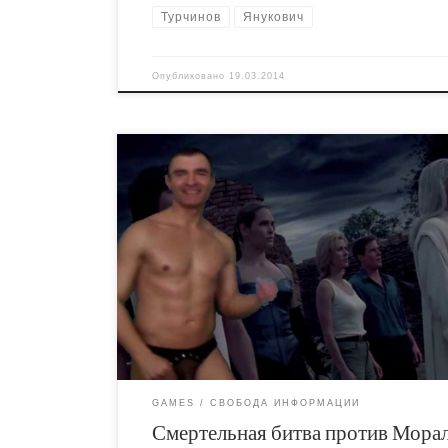
Турчинов
Янукович
Опубликовано
19.03.2014
Клоуны из Национальной Экспертной Комисси
Защите Морали после длительного перерыва
вышли на арену. Устав от просмотра порно, 
решили поиграть в компьютерные игры. Подб
выбрали интересную Manhunt II, God Of War III 
Mortal Kombat.
GAMES
СВОБОДА ИНФОРМАЦИИ
Смертельная битва против Мора