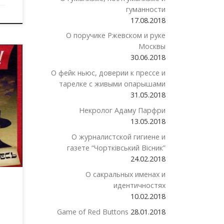
гуманности
17.08.2018
О поручике Ржевском и руке
Москвы
30.06.2018
ние
но
О фейк ньюс, доверии к прессе и
тарелке с живыми опарышами
31.05.2018
сс-
Некролог Адаму Парфри
13.05.2018
О журналистской гигиене и
газете “Чортківський Вісник”
24.02.2018
О сакральных именах и
идентичностях
10.02.2018
Game of Red Buttons
28.01.2018