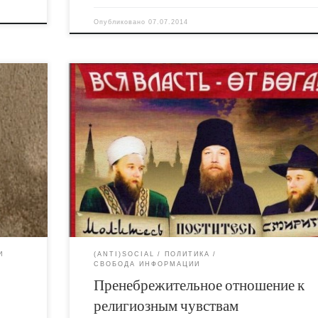
Опубликовано
07.07.2014
ную
Если вы хотите получить примерное представле
тря на
о том как выглядит Пустота, абсолютное Ничто, 
есть
не готовы предаваться духовному
самосовершенствованию и/или употреблять
как и
диссоциативы - попробуйте просто почитать пре
под
релизы Комиссии По Защите Морали. Эти тексты
содержат в себе отблеск Бездны, которая
инимают
отражается в глазах их авторов. Вот, к примеру,
(хотя
текст озаглавленный "Церква – за збереження
суспільної моралі та збереження Національної
комісії".
й
И
(ANTI)SOCIAL
ПОЛИТИКА
СВОБОДА ИНФОРМАЦИИ
Пренебрежительное отношение к
религиозным чувствам