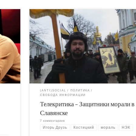
Немного разоблачений и срыва покровов на
им
Телекритике. В последнее время мы снова всё ч
вляет
слышим о новых и новых инициативах Комиссии 
 не в
защите морали. Они учреждают медали для
ведению
образцовых семей, издают программные заявле
иссии
о важности творчества Тараса Шевченко для
осто в
украинской культуры и, конечно же, без устали
который
смотрят сотни порнофильмов, дабы отделить
«порнографию» от художественной эротики.
(ANTI)SOCIAL
ПОЛИТИКА
СВОБОДА ИНФОРМАЦИИ
Телекритика – Защитники морали в
Славянске
7 комментариев
Игорь Друзь
Костицкий
мораль
НЭК