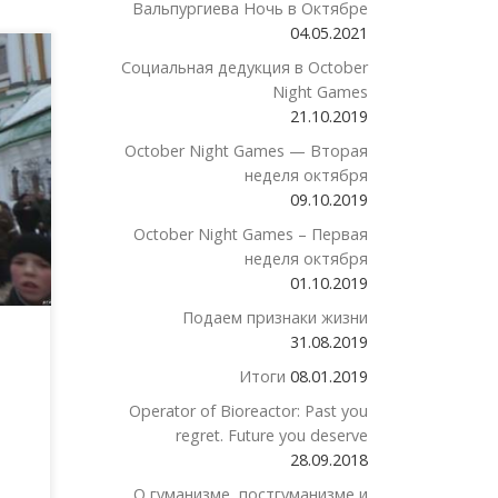
Вальпургиева Ночь в Октябре
04.05.2021
Социальная дедукция в October
Night Games
аще
21.10.2019
по
October Night Games — Вторая
ния
неделя октября
09.10.2019
October Night Games – Первая
неделя октября
01.10.2019
Подаем признаки жизни
31.08.2019
Итоги
08.01.2019
Operator of Bioreactor: Past you
regret. Future you deserve
28.09.2018
О гуманизме, постгуманизме и