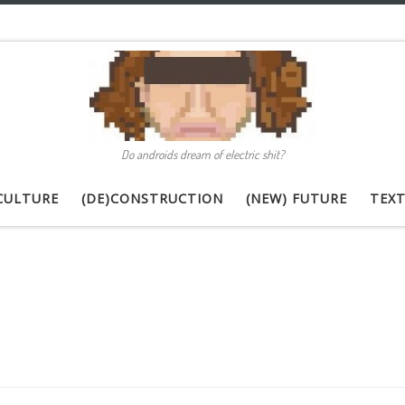
Do androids dream of electric shit?
CULTURE
(DE)CONSTRUCTION
(NEW) FUTURE
TEXT