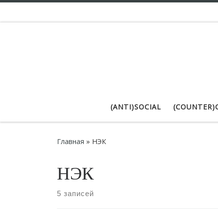
Skip to content
(ANTI)SOCIAL
(COUNTER)
Главная
»
НЭК
НЭК
5 записей