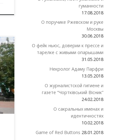
гуманности
17.08.2018
О поручике Ржевском и руке
Москвы
30.06.2018
О фейк ньюс, доверии к прессе и
тарелке с живыми опарышами
31.05.2018
о
Некролог Адаму Парфри
ров,
е.
13.05.2018
О журналистской гигиене и
газете “Чортківський Вісник”
24.02.2018
О сакральных именах и
идентичностях
10.02.2018
Game of Red Buttons
28.01.2018