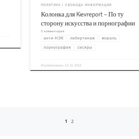
ПОЛИТИКА
СВОБОДА ИНФОРМАЦИИ
Колонка для Kievreport – По ту
сторону искусства и порнографии
3 комментария
анти-НЭК
либертинаж
мораль
порнография
сисяры
Опубликовано
12.11.2011
1
2