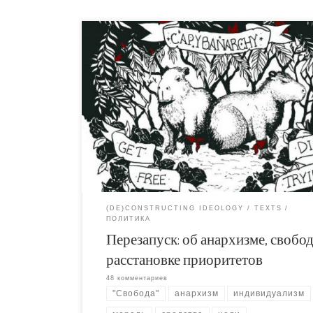
Среди социальных анархистов не принято пр
артикулировать собственные эгоистические
устремления и желания. Даже перед самими с
Вместо них принято озвучивать христианские
сути, идеологемы о лучшем мире, о всеобще
спасении. Революция - аналог Страшного Суда
которая низвергнет в ад козлищ (буржуазию 
пособников), а все прочие будут наслаждатьс
новым прекрасным миром. На этом фоне нел
бороться за свою личную свободу и низменн
желания, бороться надо непременно за своб
всех и каждого.
(DE)CONSTRUCTING IDEOLOGY
TEXTS
ПОЛИТИКА
Перезапуск: об анархизме, свобод
расстановке приоритетов
48 комментариев
"Свобода"
анархизм
индивидуализм