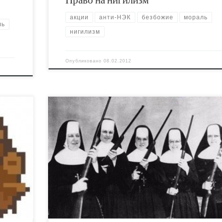
акции
анти-НЭК
безбожие
мораль
ль
нигилизм
Опубликовано
08.02.2012
На грани откровенного либертинажа, например.
й-
http://kievreport.com/columns/320 В новом сезоне
то в
депутаты планируют оседлать заезженную кобы
борьбы за общественную мораль. Хрипящее
тво
животное уже много раз пытались пристрелить, 
да для
всякий раз оно выживало и продолжало свою ск
в никуда. В октябре в Верховной Раде были при
е
в первом чтении поправки к закону о […]