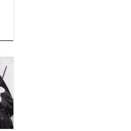
лу
но
ачку
няты