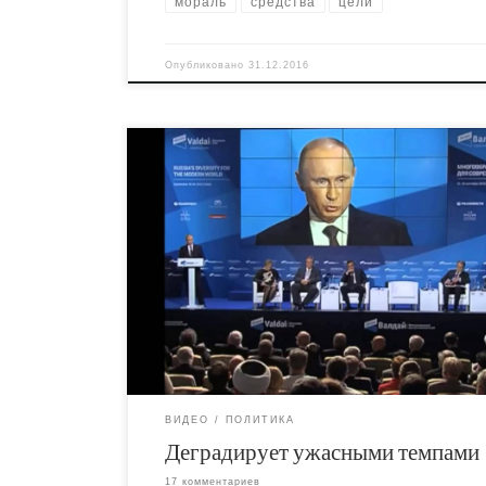
мораль
средства
цели
Опубликовано
31.12.2016
Как я уже неоднократно говорил, официальн
идеология в Российской Федерации сегодня - 
Кургинян. Имперские амбиции, патернализм и
заигрывание с мнимыми "моральными ценно
большинства", которые на деле являются
идеологическим конструктом для того, чтобы
разделять и стравливать массы между собой.
видео - очень показательное выступление Пу
который уже практически перестал маскирова
ВИДЕО
ПОЛИТИКА
Деградирует ужасными темпами
17 комментариев