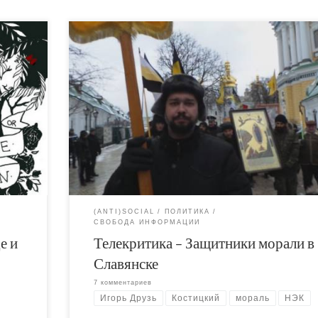
ямо
Немного разоблачений и срыва покровов на
Телекритике. В последнее время мы снова всё ч
обой.
слышим о новых и новых инициативах Комиссии 
, по
защите морали. Они учреждают медали для
м
образцовых семей, издают программные заявле
,
о важности творчества Тараса Шевченко для
и её
украинской культуры и, конечно же, без устали
я
смотрят сотни порнофильмов, дабы отделить
овко
«порнографию» от художественной эротики.
ые
оду для
(ANTI)SOCIAL
ПОЛИТИКА
СВОБОДА ИНФОРМАЦИИ
е и
Телекритика – Защитники морали в
Славянске
7 комментариев
Игорь Друзь
Костицкий
мораль
НЭК