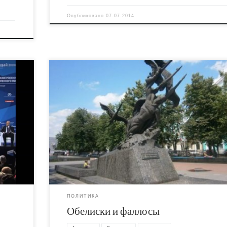
Опубликовано
07.07.2014
ая
это
Регионалы, понимая, что социалка окончательн
стями
катится в ад, решили взяться за идеологию. Аза
говорящий об идеологии - зрелище уморительно
Это гораздо смешнее, чем когда он говорит о
 На
кровосисях.
тина,
ться.
ПОЛИТИКА
Обелиски и фаллосы