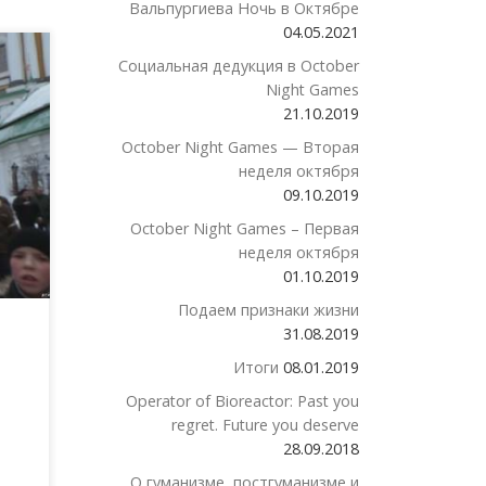
Вальпургиева Ночь в Октябре
04.05.2021
Социальная дедукция в October
Night Games
аще
21.10.2019
по
October Night Games — Вторая
ния
неделя октября
09.10.2019
October Night Games – Первая
неделя октября
01.10.2019
Подаем признаки жизни
31.08.2019
Итоги
08.01.2019
Operator of Bioreactor: Past you
regret. Future you deserve
28.09.2018
О гуманизме, постгуманизме и