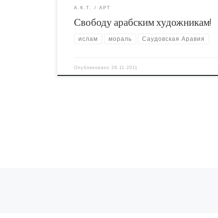
А.К.Т.
АРТ
Свободу арабским художникам!
ислам
мораль
Саудовская Аравия
Опубликовано
28.11.2011
Навигация по записям