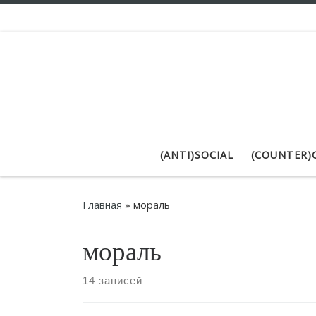
Skip to content
(ANTI)SOCIAL
(COUNTER)
Главная
»
мораль
мораль
14 записей