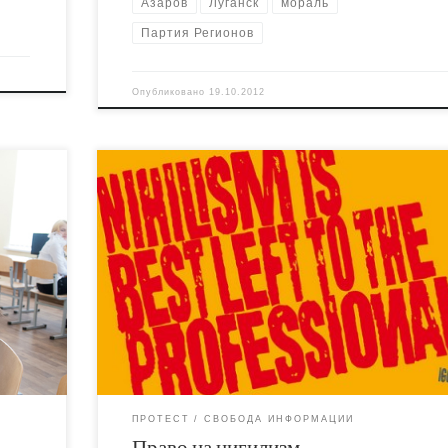
Азаров
Луганск
мораль
Партия Регионов
Опубликовано
19.10.2012
а
Привожу текст листовки, которую раздавал сего
блемой
на акции против “моральных” законов. Сам пике
ения
под Комитетами Верховной Рады прошла неплох
учитывая мороз и непопулярность темы. Профс
ё раз,
журналистов, ЛГБТ, феминистки, “проевропейски
ю и
либералы, левые. Под конец акции вышел БЮТов
Андрей Шевченко, однопартиец клерикального
тся от
лоббиста Унгуряна, и пообещал, что сегодня зак
не пройдёт. На […]
ПРОТЕСТ
СВОБОДА ИНФОРМАЦИИ
Право на нигилизм