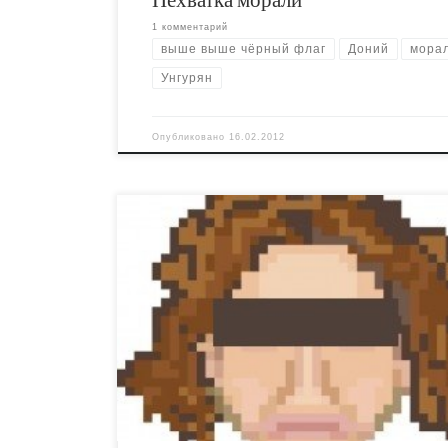
1 комментарий
выше выше чёрный флаг
Доний
мора
Унгурян
Опубликовано
16.02.2012
Я помню, тоталитарные свиньи в своё время
предлагали мне повторить свою акцию в како
нибудь исламской стране. Я искренне верил, ч
исламских странах найдутся свои герои. Так и
случилось. Саудо-Аравийское представительс
АКТ-группы показало, что ноябрь – не прегра
арабской весны. Арабские средства массовой
информации сообщают о необычной выходк
“сексуальных […]