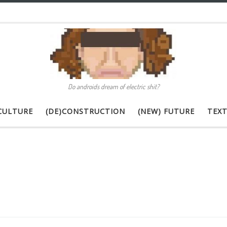
Do androids dream of electric shit?
CULTURE
(DE)CONSTRUCTION
(NEW) FUTURE
TEXT