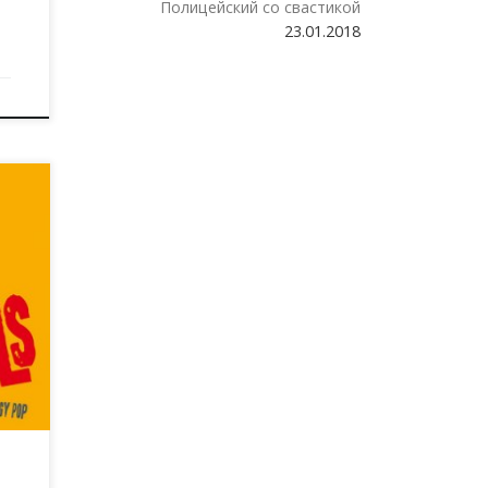
Полицейский со свастикой
23.01.2018
дня
т
о,
оюз
е”
ец
он